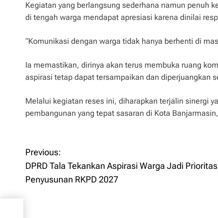
Kegiatan yang berlangsung sederhana namun penuh keak
di tengah warga mendapat apresiasi karena dinilai respo
“Komunikasi dengan warga tidak hanya berhenti di masa
Ia memastikan, dirinya akan terus membuka ruang komu
aspirasi tetap dapat tersampaikan dan diperjuangkan s
Melalui kegiatan reses ini, diharapkan terjalin sinerg
pembangunan yang tepat sasaran di Kota Banjarmasin, 
P
Previous:
DPRD Tala Tekankan Aspirasi Warga Jadi Priorita
o
Penyusunan RKPD 2027
s
rga
t