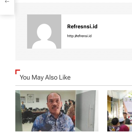
n
a
Refresnsi.id
v
http://refrensi.id
i
g
a
You May Also Like
t
i
o
n