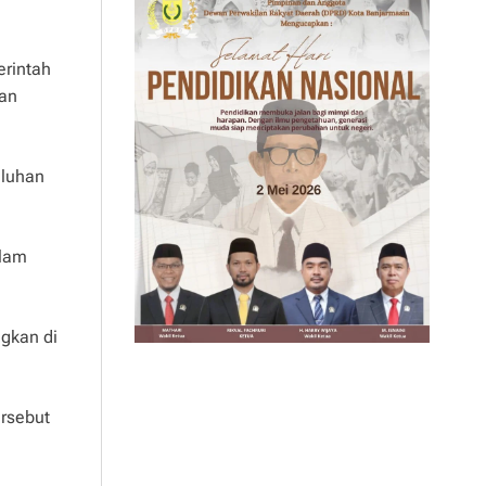
erintah
aan
eluhan
alam
ngkan di
rsebut