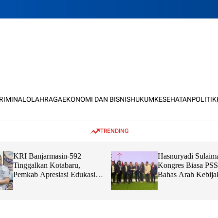
KRIMINAL
OLAHRAGA
EKONOMI DAN BISNIS
HUKUM
KESEHATAN
POLITIK
TRENDING
KRI Banjarmasin-592
Hasnuryadi Sulaim
Tinggalkan Kotabaru,
Kongres Biasa PSS
Pemkab Apresiasi Edukasi
Bahas Arah Kebija
dan Sinergi TNI Bersama
Bola Nasional
Masyarakat