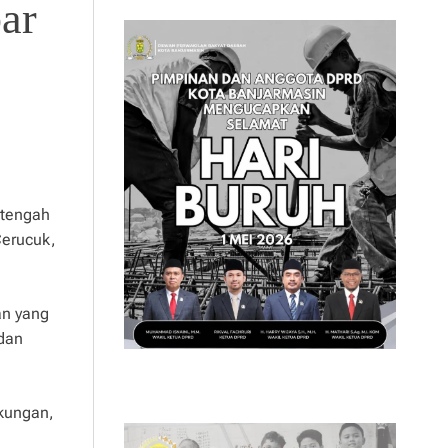
ar
 tengah
Cerucuk,
an yang
dan
gkungan,