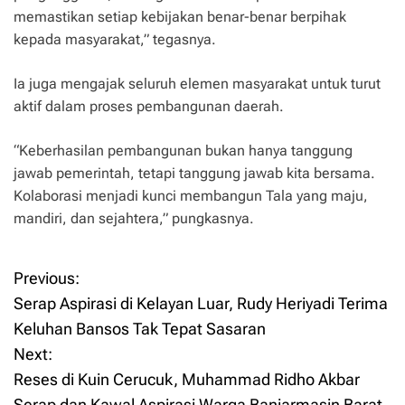
memastikan setiap kebijakan benar-benar berpihak
kepada masyarakat,” tegasnya.
Ia juga mengajak seluruh elemen masyarakat untuk turut
aktif dalam proses pembangunan daerah.
“Keberhasilan pembangunan bukan hanya tanggung
jawab pemerintah, tetapi tanggung jawab kita bersama.
Kolaborasi menjadi kunci membangun Tala yang maju,
mandiri, dan sejahtera,” pungkasnya.
Previous:
P
Serap Aspirasi di Kelayan Luar, Rudy Heriyadi Terima
o
Keluhan Bansos Tak Tepat Sasaran
Next:
s
Reses di Kuin Cerucuk, Muhammad Ridho Akbar
t
Serap dan Kawal Aspirasi Warga Banjarmasin Barat