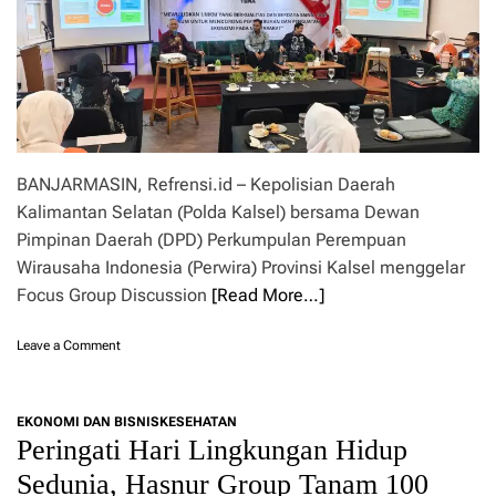
M
x
u
K
2
k
M
0
u
J
2
R
a
5
i
m
e
u
f
l
k
i
BANJARMASIN, Refrensi.id – Kepolisian Daerah
y
c
d
Kalimantan Selatan (Polda Kalsel) bersama Dewan
i
a
a
Pimpinan Daerah (DPD) Perkumpulan Perempuan
n
N
Wirausaha Indonesia (Perwira) Provinsi Kalsel menggelar
W
a
a
Focus Group Discussion
[Read More…]
i
g
k
u
K
o
Leave a Comment
b
e
n
K
l
D
a
a
i
l
EKONOMI DAN BISNIS
KESEHATAN
s
t
s
Peringati Hari Lingkungan Hidup
L
I
e
e
n
Sedunia, Hasnur Group Tanam 100
l
w
t