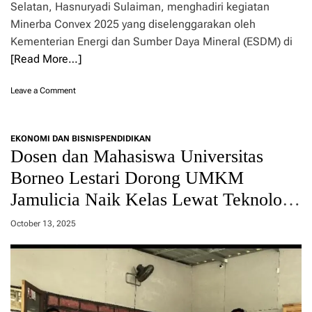
m
Selatan, Hasnuryadi Sulaiman, menghadiri kegiatan
h
o
Minerba Convex 2025 yang diselenggarakan oleh
i
s
d
Kementerian Energi dan Sumber Daya Mineral (ESDM) di
i
u
[Read More…]
P
p
r
a
o
o
Leave a Comment
n
d
n
d
u
W
i
k
a
P
B
EKONOMI DAN BISNIS
PENDIDIKAN
g
e
a
Dosen dan Mahasiswa Universitas
u
r
n
b
m
Borneo Lestari Dorong UMKM
u
K
u
a
Jamulicia Naik Kelas Lewat Teknologi
a
k
d
l
a
Tepat Guna
i
s
a
October 13, 2025
T
e
n
r
l
a
H
d
a
e
s
E
n
x