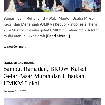
Banjarmasin, Refrensi.id – Wakil Menteri Usaha Mikro,
Kecil, dan Menengah (UMKM) Republik Indonesia, Helvi
Yuni Moraza, menilai geliat UMKM di Kalimantan Selatan
mulai menunjukkan arah
[Read More…]
o
Leave a Comment
n
W
a
EKONOMI DAN BISNIS
m
Sambut Ramadan, BKOW Kalsel
e
n
Gelar Pasar Murah dan Libatkan
U
UMKM Lokal
M
K
M
February 14, 2026
H
e
l