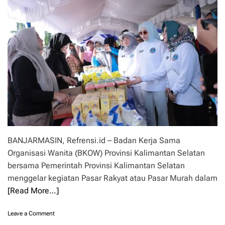
v
i
Y
u
n
i
M
o
r
a
z
a
S
o
BANJARMASIN, Refrensi.id – Badan Kerja Sama
r
o
Organisasi Wanita (BKOW) Provinsi Kalimantan Selatan
t
bersama Pemerintah Provinsi Kalimantan Selatan
i
menggelar kegiatan Pasar Rakyat atau Pasar Murah dalam
S
[Read More…]
i
n
e
o
Leave a Comment
r
n