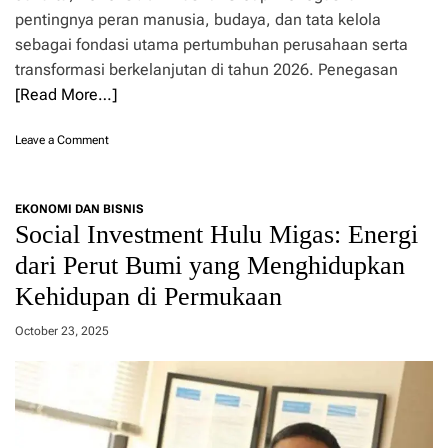
l
U
pentingnya peran manusia, budaya, dan tata kelola
G
T
e
sebagai fondasi utama pertumbuhan perusahaan serta
k
l
transformasi berkelanjutan di tahun 2026. Penegasan
e
a
-
[Read More…]
r
3
P
8
a
o
Leave a Comment
s
n
a
T
r
o
EKONOMI DAN BISNIS
M
w
Social Investment Hulu Migas: Energi
u
n
r
h
dari Perut Bumi yang Menghidupkan
a
a
h
Kehidupan di Permukaan
l
d
l
a
2
October 23, 2025
n
0
L
2
i
6
b
:
a
H
t
a