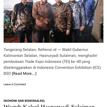
t
a
H
n
u
t
l
a
u
n
M
g
i
a
g
n
a
G
s
l
:
o
Tangerang Selatan, Refrensi.id — Wakil Gubernur
E
b
n
Kalimantan Selatan, Hasnuryadi Sulaiman, menghadiri
a
e
pembukaan Trade Expo Indonesia (TEI) ke-40 yang
l
r
diselenggarakan di Indonesia Convention Exhibition (ICE)
g
BSD
[Read More…]
i
d
a
o
Leave a Comment
r
n
i
H
P
a
e
EKONOMI DAN BISNIS
KALSEL
s
r
Wagub Kalsel Hasnuryadi Sulaiman
n