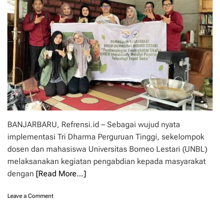
u
p
r
o
y
I
a
n
d
d
i
o
S
n
u
e
l
s
a
i
i
a
m
2
a
0
BANJARBARU, Refrensi.id – Sebagai wujud nyata
n
2
D
implementasi Tri Dharma Perguruan Tinggi, sekelompok
5
u
dosen dan mahasiswa Universitas Borneo Lestari (UNBL)
k
melaksanakan kegiatan pengabdian kepada masyarakat
u
n
dengan
[Read More…]
g
H
o
Leave a Comment
i
n
l
D
i