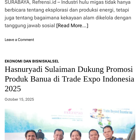
S
SURABAYA, Refrensi.id – Industri hulu migas tidak hanya
D
berbicara tentang eksplorasi dan produksi energi, tetapi
M
juga tentang bagaimana kekayaan alam dikelola dengan
,
d
tanggung jawab sosial
[Read More…]
a
n
o
Leave a Comment
T
n
a
S
t
o
a
EKONOMI DAN BISNIS
KALSEL
c
K
Hasnuryadi Sulaiman Dukung Promosi
i
e
a
Produk Banua di Trade Expo Indonesia
l
l
o
2025
I
l
n
a
v
October 15, 2025
H
e
a
s
d
t
a
m
p
e
i
n
T