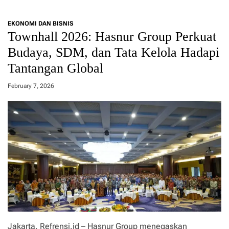
g
S
i
a
B
EKONOMI DAN BISNIS
m
a
Townhall 2026: Hasnur Group Perkuat
b
r
u
Budaya, SDM, dan Tata Kelola Hadapi
i
t
t
Tantangan Global
R
o
a
P
m
February 7, 2026
u
a
t
d
e
a
r
n
a
,
d
B
a
K
n
O
U
W
M
K
K
a
M
l
d
s
i
e
Jakarta, Refrensi.id – Hasnur Group menegaskan
H