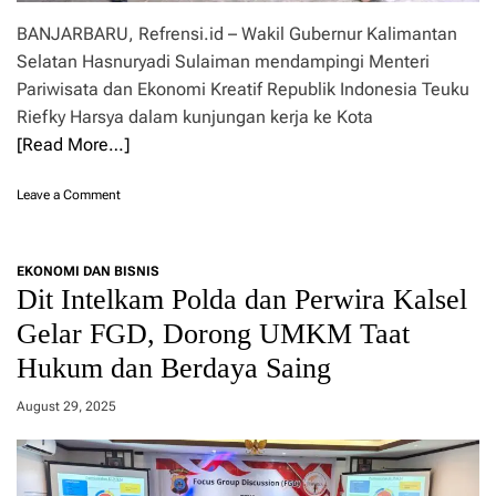
g
t
i
BANJARBARU, Refrensi.id – Wakil Gubernur Kalimantan
a
N
s
Selatan Hasnuryadi Sulaiman mendampingi Menteri
a
B
s
Pariwisata dan Ekonomi Kreatif Republik Indonesia Teuku
o
i
Riefky Harsya dalam kunjungan kerja ke Kota
r
o
[Read More…]
n
n
e
a
o
l
o
Leave a Comment
L
d
n
e
i
M
s
M
e
t
EKONOMI DAN BISNIS
i
n
a
Dit Intelkam Polda dan Perwira Kalsel
n
p
r
e
a
Gelar FGD, Dorong UMKM Taat
i
r
r
D
b
Hukum dan Berdaya Saing
e
o
a
k
r
C
r
August 29, 2025
o
o
a
n
n
f
g
v
T
U
e
e