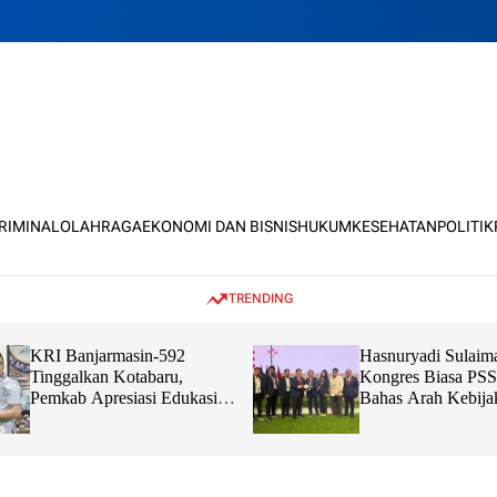
KRIMINAL
OLAHRAGA
EKONOMI DAN BISNIS
HUKUM
KESEHATAN
POLITIK
TRENDING
KRI Banjarmasin-592
Hasnuryadi Sulaim
Tinggalkan Kotabaru,
Kongres Biasa PSS
Pemkab Apresiasi Edukasi
Bahas Arah Kebija
dan Sinergi TNI Bersama
Bola Nasional
Masyarakat