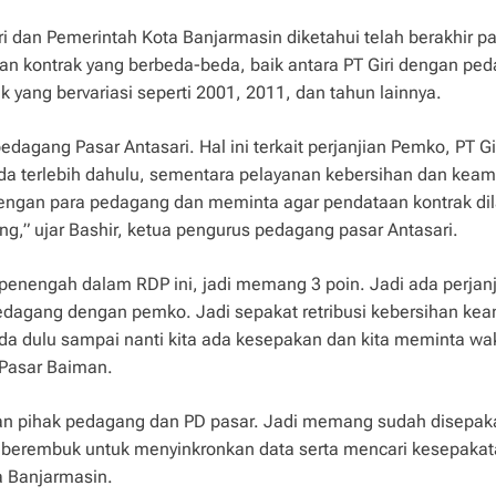
iri dan Pemerintah Kota Banjarmasin diketahui telah berakhir 
n kontrak yang berbeda-beda, baik antara PT Giri dengan pe
yang bervariasi seperti 2001, 2011, dan tahun lainnya.
edagang Pasar Antasari. Hal ini terkait perjanjian Pemko, PT Gi
nda terlebih dahulu, sementara pelayanan kebersihan dan kea
dengan para pedagang dan meminta agar pendataan kontrak di
g,” ujar Bashir, ketua pengurus pedagang pasar Antasari.
enengah dalam RDP ini, jadi memang 3 poin. Jadi ada perjan
edagang dengan pemko. Jadi sepakat retribusi kebersihan ke
nda dulu sampai nanti kita ada kesepakan dan kita meminta wa
 Pasar Baiman.
ngan pihak pedagang dan PD pasar. Jadi memang sudah disepaka
 berembuk untuk menyinkronkan data serta mencari kesepaka
a Banjarmasin.