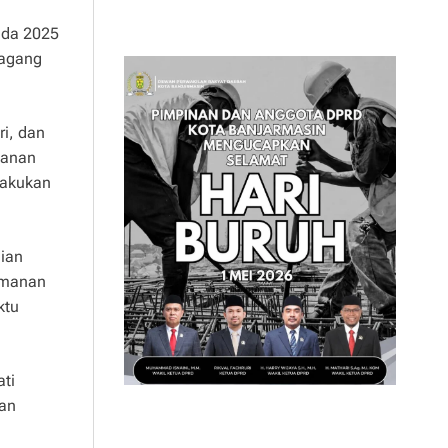
pada 2025
dagang
ri, dan
manan
lakukan
jian
amanan
ktu
ti
tan