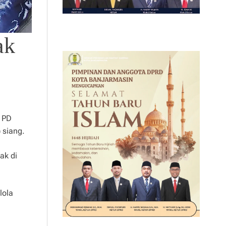
ak
 PD
 siang.
ak di
lola