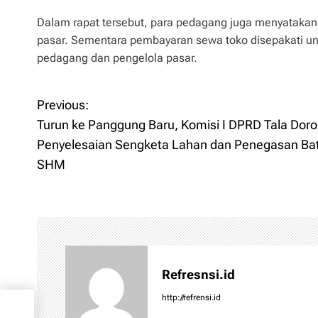
Dalam rapat tersebut, para pedagang juga menyatakan
pasar. Sementara pembayaran sewa toko disepakati un
pedagang dan pengelola pasar.
Previous:
P
Turun ke Panggung Baru, Komisi I DPRD Tala Dor
o
Penyelesaian Sengketa Lahan dan Penegasan Ba
SHM
s
t
n
a
Refresnsi.id
v
http://refrensi.id
I