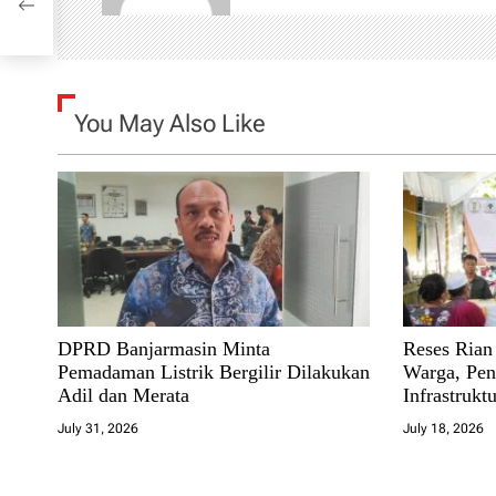
i
tas
g
a
You May Also Like
t
i
o
n
DPRD Banjarmasin Minta
Reses Rian 
Pemadaman Listrik Bergilir Dilakukan
Warga, Pe
Adil dan Merata
Infrastruktu
July 31, 2026
July 18, 2026