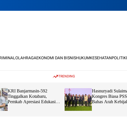
KRIMINAL
OLAHRAGA
EKONOMI DAN BISNIS
HUKUM
KESEHATAN
POLITIK
TRENDING
KRI Banjarmasin-592
Hasnuryadi Sulaim
Tinggalkan Kotabaru,
Kongres Biasa PSS
Pemkab Apresiasi Edukasi
Bahas Arah Kebija
dan Sinergi TNI Bersama
Bola Nasional
Masyarakat