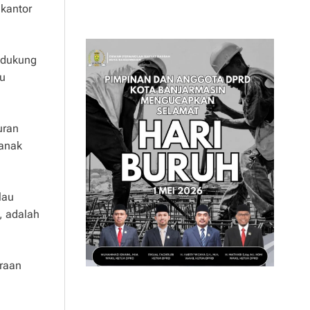
-kantor
endukung
tu
uran
 anak
lau
, adalah
araan