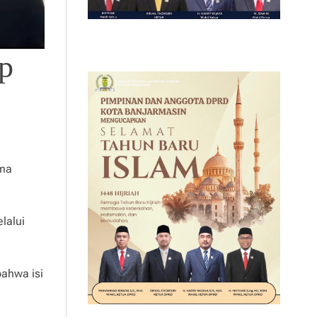
p
ama
lalui
ahwa isi