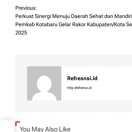
Previous:
P
Perkuat Sinergi Menuju Daerah Sehat dan Mandiri
o
Pemkab Kotabaru Gelar Rakor Kabupaten/Kota S
2025
s
t
n
a
Refresnsi.id
v
http://refrensi.id
i
g
a
hat
You May Also Like
lar