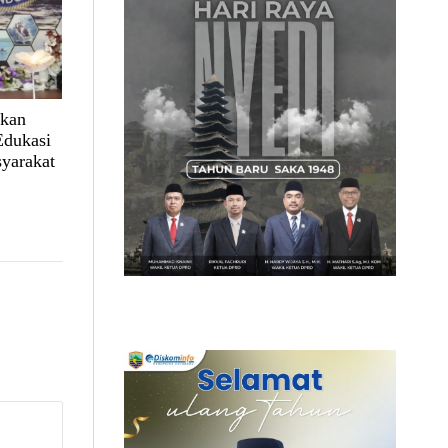
lkan
Edukasi
yarakat