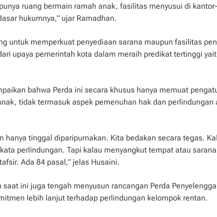
 punya ruang bermain ramah anak, fasilitas menyusui di kantor
 dasar hukumnya,” ujar Ramadhan.
ncang untuk memperkuat penyediaan sarana maupun fasilitas p
dari upaya pemerintah kota dalam meraih predikat tertinggi yai
mpaikan bahwa Perda ini secara khusus hanya memuat pengat
nak, tidak termasuk aspek pemenuhan hak dan perlindungan
hanya tinggal diparipurnakan. Kita bedakan secara tegas. Ka
kata perlindungan. Tapi kalau menyangkut tempat atau sarana
fsir. Ada 84 pasal,” jelas Husaini.
 saat ini juga tengah menyusun rancangan Perda Penyelengg
itmen lebih lanjut terhadap perlindungan kelompok rentan.