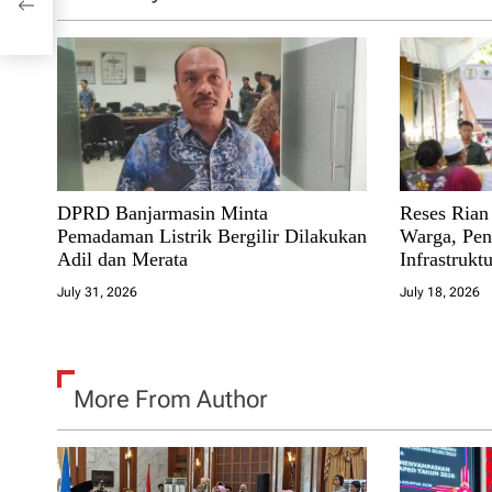
t
5
i
o
n
DPRD Banjarmasin Minta
Reses Rian 
Pemadaman Listrik Bergilir Dilakukan
Warga, Pe
Adil dan Merata
Infrastruktu
July 31, 2026
July 18, 2026
More From Author