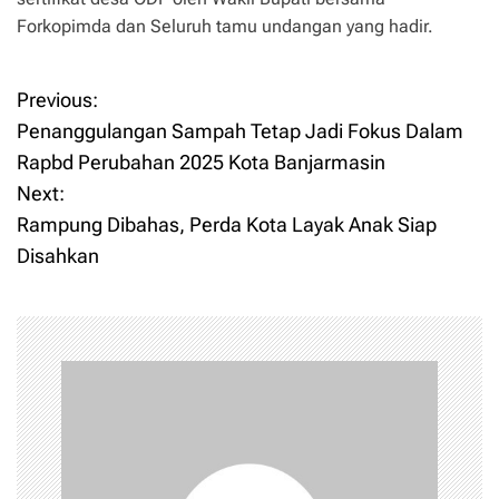
Forkopimda dan Seluruh tamu undangan yang hadir.
Previous:
P
Penanggulangan Sampah Tetap Jadi Fokus Dalam
o
Rapbd Perubahan 2025 Kota Banjarmasin
Next:
s
Rampung Dibahas, Perda Kota Layak Anak Siap
t
Disahkan
n
a
v
i
g