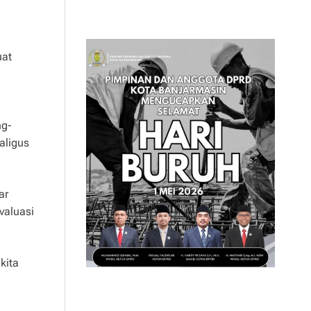
uat
ng-
aligus
ar
valuasi
kita