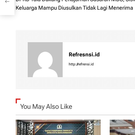
o
Keluarga Mampu Diusulkan Tidak Lagi Menerima
s
t
n
Refresnsi.id
a
http://refrensi.id
v
i
g
You May Also Like
a
t