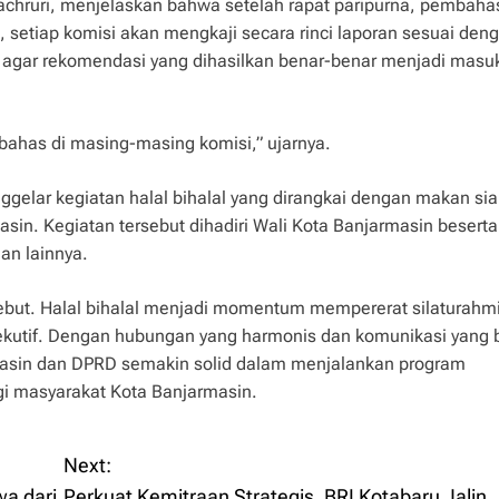
achruri, menjelaskan bahwa setelah rapat paripurna, pembah
, setiap komisi akan mengkaji secara rinci laporan sesuai den
 agar rekomendasi yang dihasilkan benar-benar menjadi masu
dibahas di masing-masing komisi,” ujarnya.
ggelar kegiatan halal bihalal yang dirangkai dengan makan si
n. Kegiatan tersebut dihadiri Wali Kota Banjarmasin beserta 
an lainnya.
sebut. Halal bihalal menjadi momentum mempererat silaturahm
ksekutif. Dengan hubungan yang harmonis dan komunikasi yang 
masin dan DPRD semakin solid dalam menjalankan program
i masyarakat Kota Banjarmasin.
Next:
a dari
Perkuat Kemitraan Strategis, BRI Kotabaru Jalin