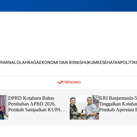
KRIMINAL
OLAHRAGA
EKONOMI DAN BISNIS
HUKUM
KESEHATAN
POLITIK
TRENDING
DPRD Kotabaru Bahas
KRI Banjarmasin-
Perubahan APBD 2026,
Tinggalkan Kotabar
Pemkab Sampaikan KUPA
Pemkab Apresiasi 
dan PPAS
dan Sinergi TNI B
Masyarakat