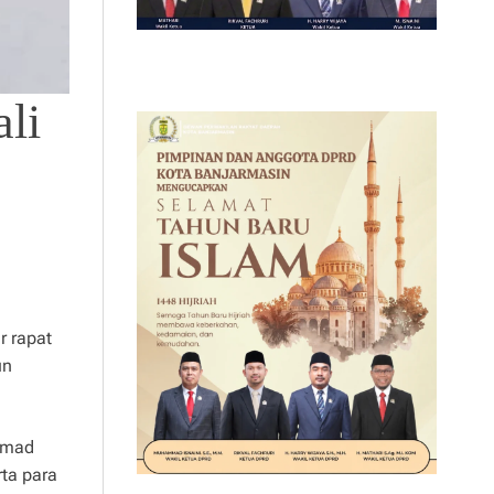
li
 rapat
un
ammad
ta para