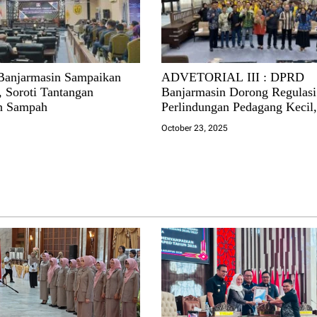
Banjarmasin Sampaikan
ADVETORIAL III : DPRD
 Soroti Tantangan
Banjarmasin Dorong Regulasi
an Sampah
Perlindungan Pedagang Kecil
Pengamat Ingatkan Pentingny
6
October 23, 2025
Implementasi Nyata