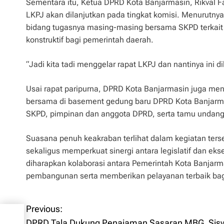
Sementara itu, Ketua DPRD Kota Banjarmasin, Rikval F
LKPJ akan dilanjutkan pada tingkat komisi. Menurutnya
bidang tugasnya masing-masing bersama SKPD terkait
konstruktif bagi pemerintah daerah.
“Jadi kita tadi menggelar rapat LKPJ dan nantinya ini 
Usai rapat paripurna, DPRD Kota Banjarmasin juga men
bersama di basement gedung baru DPRD Kota Banjarmasi
SKPD, pimpinan dan anggota DPRD, serta tamu undang
Suasana penuh keakraban terlihat dalam kegiatan ter
sekaligus memperkuat sinergi antara legislatif dan e
diharapkan kolaborasi antara Pemerintah Kota Banjar
pembangunan serta memberikan pelayanan terbaik bag
Previous:
P
DPRD Tala Dukung Penajaman Sasaran MBG, Sisw
a