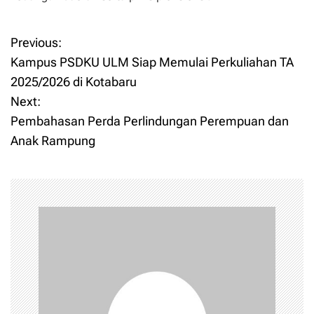
Previous:
P
Kampus PSDKU ULM Siap Memulai Perkuliahan TA
o
2025/2026 di Kotabaru
Next:
s
Pembahasan Perda Perlindungan Perempuan dan
t
Anak Rampung
n
a
v
i
g