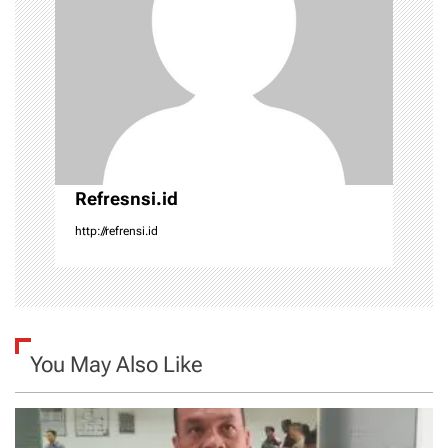
a
t
i
o
n
Refresnsi.id
http://refrensi.id
You May Also Like