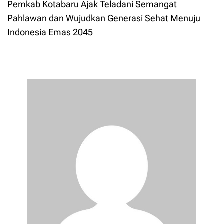
t
Pemkab Kotabaru Ajak Teladani Semangat
Pahlawan dan Wujudkan Generasi Sehat Menuju
n
Indonesia Emas 2045
a
v
i
g
a
t
i
o
n