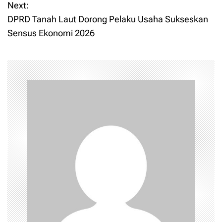
Next:
t
DPRD Tanah Laut Dorong Pelaku Usaha Sukseskan
Sensus Ekonomi 2026
n
a
v
i
g
a
t
i
o