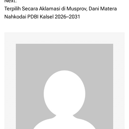
Next:
s
Terpilih Secara Aklamasi di Musprov, Dani Matera
t
Nahkodai PDBI Kalsel 2026–2031
n
a
v
i
g
a
t
i
o