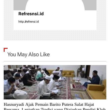
n
Refresnsi.id
http://refrensi.id
You May Also Like
Hasnuryadi Ajak Pemain Barito Putera Salat Hajat
Bersama, Lanjutkan Tradisi yang Diajarkan Pendiri Klub