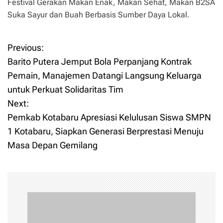
Festival Gerakan Makan Enak, Makan Sehat, Makan B2SA
Suka Sayur dan Buah Berbasis Sumber Daya Lokal.
Previous:
P
Barito Putera Jemput Bola Perpanjang Kontrak
o
Pemain, Manajemen Datangi Langsung Keluarga
untuk Perkuat Solidaritas Tim
s
Next:
t
Pemkab Kotabaru Apresiasi Kelulusan Siswa SMPN
1 Kotabaru, Siapkan Generasi Berprestasi Menuju
n
Masa Depan Gemilang
a
v
i
g