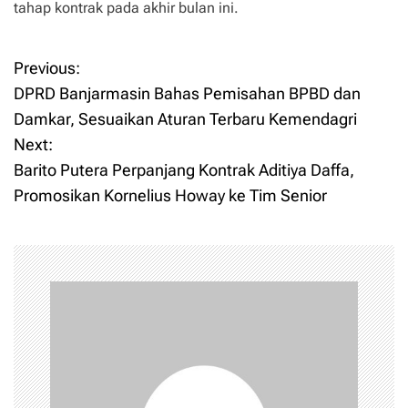
tahap kontrak pada akhir bulan ini.
Previous:
P
DPRD Banjarmasin Bahas Pemisahan BPBD dan
o
Damkar, Sesuaikan Aturan Terbaru Kemendagri
Next:
s
Barito Putera Perpanjang Kontrak Aditiya Daffa,
t
Promosikan Kornelius Howay ke Tim Senior
n
a
v
i
g