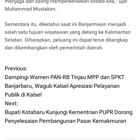
menjaga dan saling memperkenalkan wisata kita,” ujar
Muhammad Mustakim.
Sementara itu, diketahui saat ini Banjarmasin menjadi
salah satu tujuan wisatawan yang datang ke Kalimantan
Selatan. Diharapkan, peluang ini dapat terus ditangkap
dan dikembangkan oleh pemerintah daerah.
Previous:
P
Dampingi Wamen PAN-RB Tinjau MPP dan SPKT
o
Banjarbaru, Wagub Kalsel Apresiasi Pelayanan
Publik di Kalsel
s
Next:
t
Bupati Kotabaru Kunjungi Kementrian PUPR Dorong
Penyelesaian Pembangunan Pasar Kemakmuran
n
a