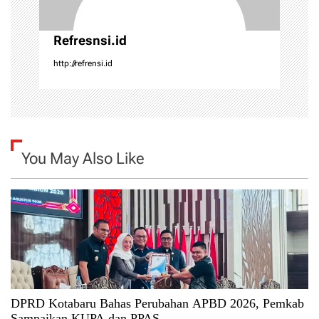
n
Refresnsi.id
http://refrensi.id
You May Also Like
DPRD Kotabaru Bahas Perubahan APBD 2026, Pemkab
Sampaikan KUPA dan PPAS