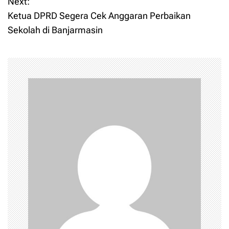
Next:
s
Ketua DPRD Segera Cek Anggaran Perbaikan
t
Sekolah di Banjarmasin
n
a
v
i
g
a
t
i
o