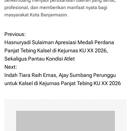
berkembang menjadi perusahaan daerah yang sehat,
profesional, dan memberikan manfaat nyata bagi
masyarakat Kota Banjarmasin.
Previous:
P
Hasnuryadi Sulaiman Apresiasi Medali Perdana
o
Panjat Tebing Kalsel di Kejurnas KU XX 2026,
Sekaligus Pantau Kondisi Atlet
s
Next:
t
Indah Tiara Raih Emas, Ajay Sumbang Perunggu
untuk Kalsel di Kejurnas Panjat Tebing KU XX 2026
n
a
v
i