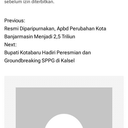
sebelum izin diterbitkan.
Previous:
P
Resmi Diparipurnakan, Apbd Perubahan Kota
o
Banjarmasin Menjadi 2,5 Triliun
Next:
s
Bupati Kotabaru Hadiri Peresmian dan
t
Groundbreaking SPPG di Kalsel
n
a
v
i
g