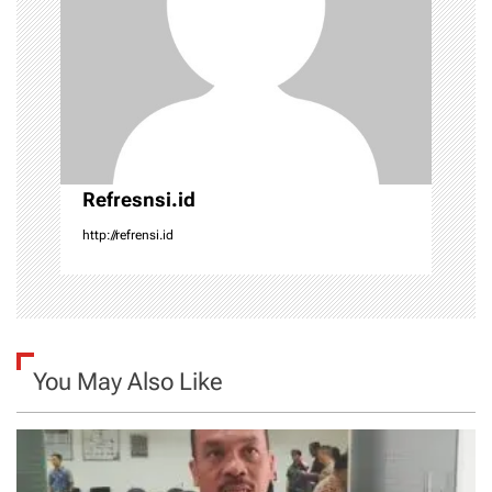
t
i
o
n
Refresnsi.id
http://refrensi.id
You May Also Like