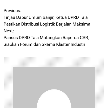
Previous:
P
Tinjau Dapur Umum Banjir, Ketua DPRD Tala
o
Pastikan Distribusi Logistik Berjalan Maksimal
Next:
s
Pansus DPRD Tala Matangkan Raperda CSR,
t
Siapkan Forum dan Skema Klaster Industri
n
a
v
i
g
a