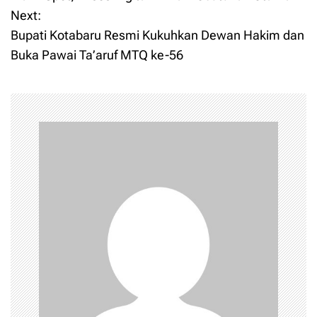
Next:
s
Bupati Kotabaru Resmi Kukuhkan Dewan Hakim dan
t
Buka Pawai Ta’aruf MTQ ke-56
n
a
v
i
g
a
t
i