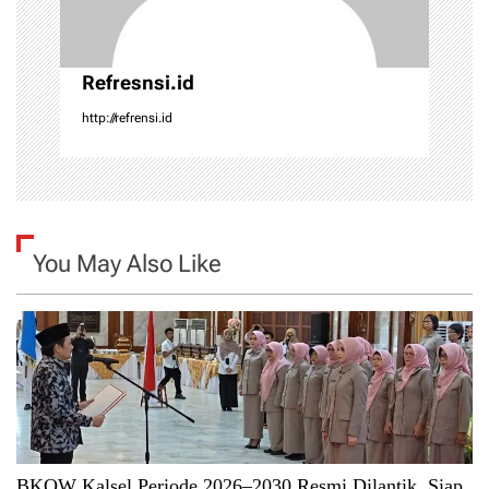
o
n
Refresnsi.id
http://refrensi.id
You May Also Like
BKOW Kalsel Periode 2026–2030 Resmi Dilantik, Siap