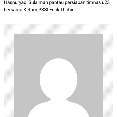
t
Hasnuryadi Sulaiman pantau persiapan timnas u23
bersama Ketum PSSI Erick Thohir
n
a
v
i
g
a
t
i
o
n