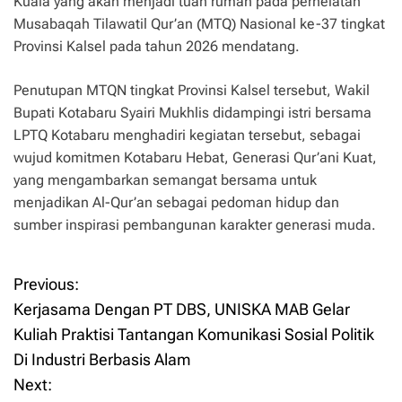
Kuala yang akan menjadi tuan rumah pada perhelatan
Musabaqah Tilawatil Qur’an (MTQ) Nasional ke-37 tingkat
Provinsi Kalsel pada tahun 2026 mendatang.
Penutupan MTQN tingkat Provinsi Kalsel tersebut, Wakil
Bupati Kotabaru Syairi Mukhlis didampingi istri bersama
LPTQ Kotabaru menghadiri kegiatan tersebut, sebagai
wujud komitmen Kotabaru Hebat, Generasi Qur’ani Kuat,
yang mengambarkan semangat bersama untuk
menjadikan Al-Qur’an sebagai pedoman hidup dan
sumber inspirasi pembangunan karakter generasi muda.
Previous:
P
Kerjasama Dengan PT DBS, UNISKA MAB Gelar
o
Kuliah Praktisi Tantangan Komunikasi Sosial Politik
Di Industri Berbasis Alam
s
Next: