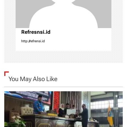
o
n
Refresnsi.id
http://refrensi.id
You May Also Like