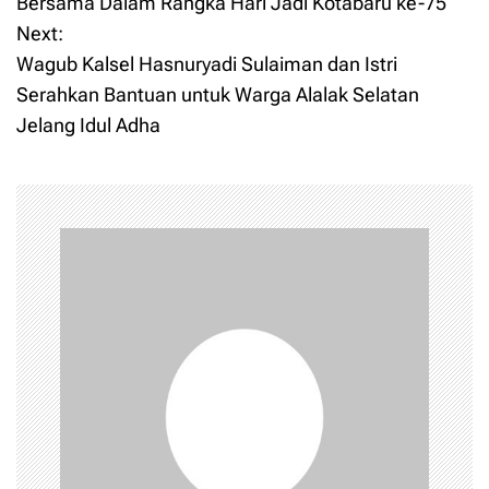
Bersama Dalam Rangka Hari Jadi Kotabaru ke-75
Next:
s
Wagub Kalsel Hasnuryadi Sulaiman dan Istri
t
Serahkan Bantuan untuk Warga Alalak Selatan
Jelang Idul Adha
n
a
v
i
g
a
t
i