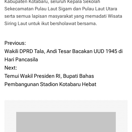
Kabupaten Kotabaru, seluruh Kepala Sekolah
Sekecamatan Pulau Laut Sigam dan Pulau Laut Utara
serta semua lapisan masyarakat yang memadati Wisata
Siring Laut untuk ikut bersholawat bersama.
Previous:
P
Wakili DPRD Tala, Andi Tesar Bacakan UUD 1945 di
o
Hari Pancasila
Next:
s
Temui Wakil Presiden RI, Bupati Bahas
t
Pembangunan Stadion Kotabaru Hebat
n
a
v