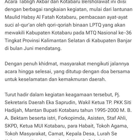
Acara Tabligh Akbar dan Kotabaru Bersholawat ini diisi
dengan berbagai rangkaian kegiatan, mulai dari lantunan
Maulid Habsy Al Fatah Kotabaru, pembacaan ayat-ayat
suci al-qur’an oleh qori-qoriah binaan LPTQ yang akan
mewakili Kabupaten Kotabaru pada MTQ Nasional ke-36
Tingkat Provinsi Kalimantan Selatan di Kabupaten Banjar
di bulan Juni mendatang.
Dengan penuh khidmat, masyarakat mengikuti jalannya
acara hingga selesai, yang ditutup dengan doa bersama
untuk keselamatan dan kemakmuran daerah.
Turut hadir dalam kegiatan keagamaan tersebut, Pj.
Sekretaris Daerah Eka Saprudin, Wakil Ketua TP. PKK Siti
Hadijah, Mantan Bupati Kotabaru tahun 1995-2000 M. B.
A. Bektam beserta istri, Forkopimda, Asisten, Staf Ahli,
SKPD, Ketua MUI Kotabaru, para Habait, Tokoh Agama,
Tokoh Masyarakat, Camat, Kepala Desa, Lurah Se