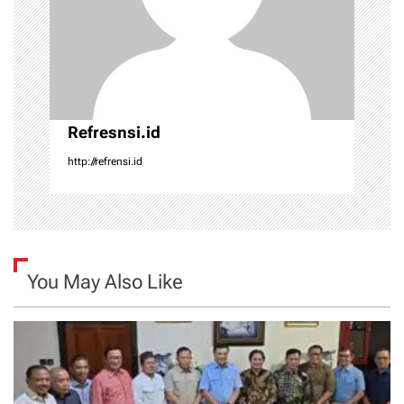
i
o
n
Refresnsi.id
http://refrensi.id
You May Also Like