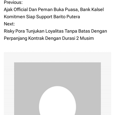
Previous:
P
Ajak Official Dan Peman Buka Puasa, Bank Kalsel
o
Komitmen Siap Support Barito Putera
Next:
s
Risky Pora Tunjukan Loyalitas Tanpa Batas Dengan
t
Perpanjang Kontrak Dengan Durasi 2 Musim
n
a
v
i
g
a
t