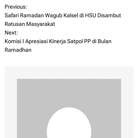
Previous:
P
Safari Ramadan Wagub Kalsel di HSU Disambut
o
Ratusan Masyarakat
Next:
s
Komisi I Apresiasi Kinerja Satpol PP di Bulan
t
Ramadhan
n
a
v
i
g
a