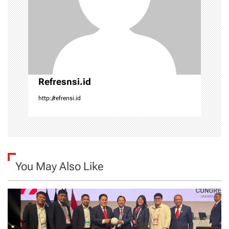
t
i
o
n
Refresnsi.id
http://refrensi.id
You May Also Like