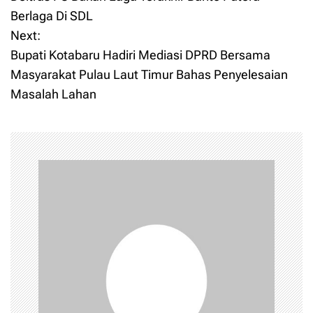
Berlaga Di SDL
s
Next:
t
Bupati Kotabaru Hadiri Mediasi DPRD Bersama
Masyarakat Pulau Laut Timur Bahas Penyelesaian
n
Masalah Lahan
a
v
i
g
a
t
i