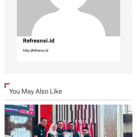
o
n
Refresnsi.id
http://refrensi.id
You May Also Like