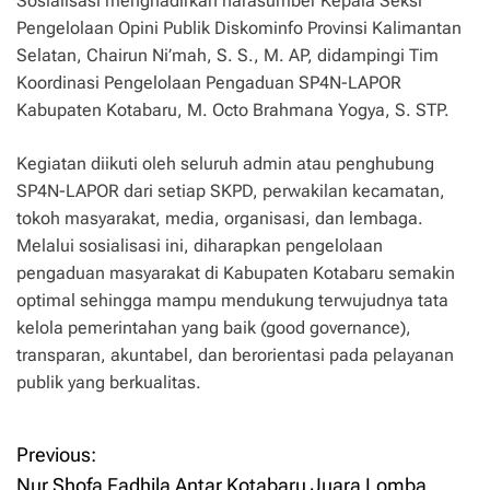
Sosialisasi menghadirkan narasumber Kepala Seksi
Pengelolaan Opini Publik Diskominfo Provinsi Kalimantan
Selatan, Chairun Ni’mah, S. S., M. AP, didampingi Tim
Koordinasi Pengelolaan Pengaduan SP4N-LAPOR
Kabupaten Kotabaru, M. Octo Brahmana Yogya, S. STP.
Kegiatan diikuti oleh seluruh admin atau penghubung
SP4N-LAPOR dari setiap SKPD, perwakilan kecamatan,
tokoh masyarakat, media, organisasi, dan lembaga.
Melalui sosialisasi ini, diharapkan pengelolaan
pengaduan masyarakat di Kabupaten Kotabaru semakin
optimal sehingga mampu mendukung terwujudnya tata
kelola pemerintahan yang baik (good governance),
transparan, akuntabel, dan berorientasi pada pelayanan
publik yang berkualitas.
Previous:
P
Nur Shofa Fadhila Antar Kotabaru Juara Lomba