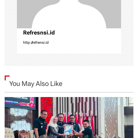
o
n
Refresnsi.id
http://refrensi.id
You May Also Like