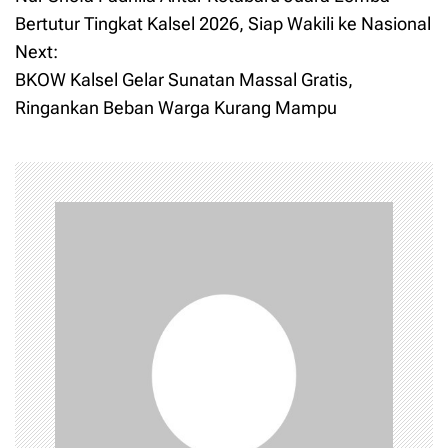
o
Bertutur Tingkat Kalsel 2026, Siap Wakili ke Nasional
Next:
s
BKOW Kalsel Gelar Sunatan Massal Gratis,
t
Ringankan Beban Warga Kurang Mampu
n
a
v
i
g
a
t
i