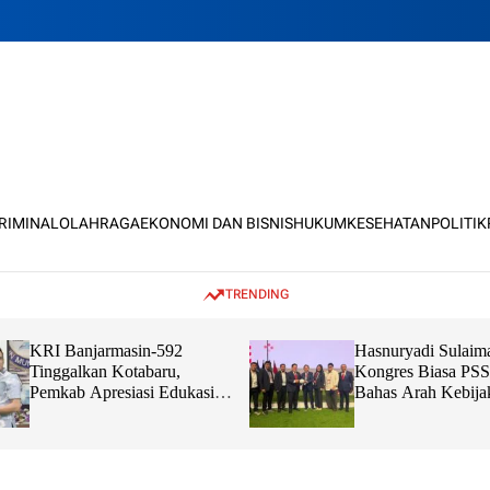
KRIMINAL
OLAHRAGA
EKONOMI DAN BISNIS
HUKUM
KESEHATAN
POLITIK
TRENDING
KRI Banjarmasin-592
Hasnuryadi Sulaim
Tinggalkan Kotabaru,
Kongres Biasa PSS
Pemkab Apresiasi Edukasi
Bahas Arah Kebija
dan Sinergi TNI Bersama
Bola Nasional
Masyarakat