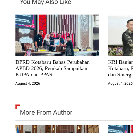
You May Also Like
a
t
i
o
n
DPRD Kotabaru Bahas Perubahan
KRI Banjar
APBD 2026, Pemkab Sampaikan
Kotabaru, 
KUPA dan PPAS
dan Sinerg
August 4, 2026
August 4, 2026
More From Author