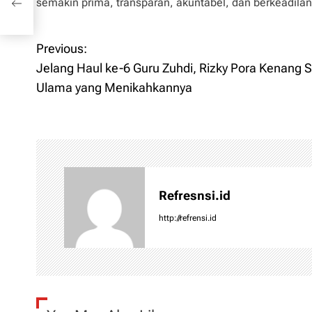
semakin prima, transparan, akuntabel, dan berkeadila
Previous:
P
Jelang Haul ke-6 Guru Zuhdi, Rizky Pora Kenang 
o
Ulama yang Menikahkannya
s
t
n
Refresnsi.id
a
http://refrensi.id
v
i
g