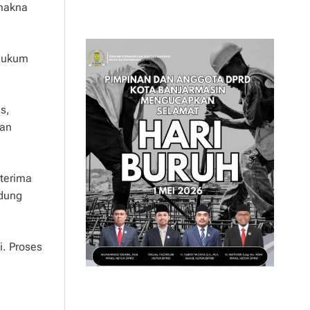
makna
 hukum
s,
nan
 terima
edung
. Proses