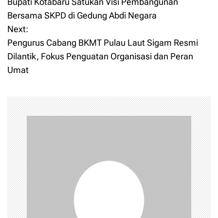
Bupati Kotabaru Satukan Visi Pembangunan
o
Bersama SKPD di Gedung Abdi Negara
Next:
s
Pengurus Cabang BKMT Pulau Laut Sigam Resmi
t
Dilantik, Fokus Penguatan Organisasi dan Peran
Umat
n
a
v
i
g
a
t