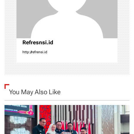
i
o
n
Refresnsi.id
http://refrensi.id
You May Also Like