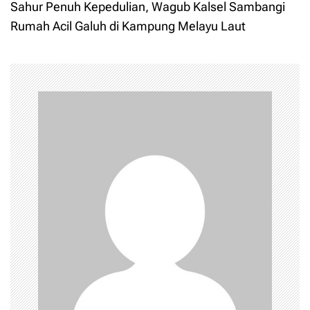
Sahur Penuh Kepedulian, Wagub Kalsel Sambangi
t
Rumah Acil Galuh di Kampung Melayu Laut
n
a
v
i
g
a
t
i
o