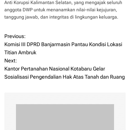
Anti Korupsi Kalimantan Selatan, yang mengajak seluruh
anggota DWP untuk menanamkan nilai-nilai kejujuran,
tanggung jawab, dan integritas di lingkungan keluarga.
Previous:
P
Komisi III DPRD Banjarmasin Pantau Kondisi Lokasi
o
Titian Ambruk
Next:
s
Kantor Pertanahan Nasional Kotabaru Gelar
t
Sosialisasi Pengendalian Hak Atas Tanah dan Ruang
n
a
v
i