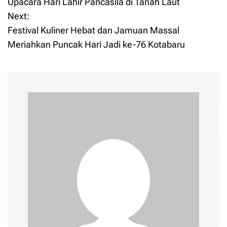
Upacara Hari Lahir Pancasila di Tanah Laut
Next:
s
Festival Kuliner Hebat dan Jamuan Massal
t
Meriahkan Puncak Hari Jadi ke-76 Kotabaru
n
a
v
i
g
a
t
i