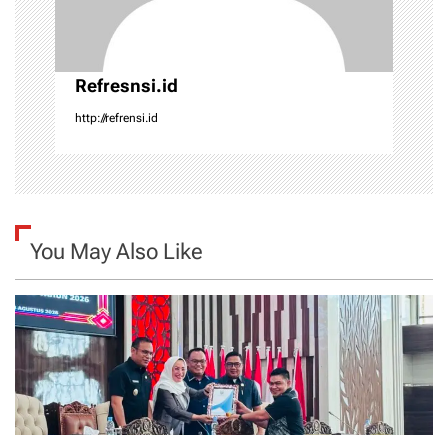
o
n
Refresnsi.id
http://refrensi.id
You May Also Like