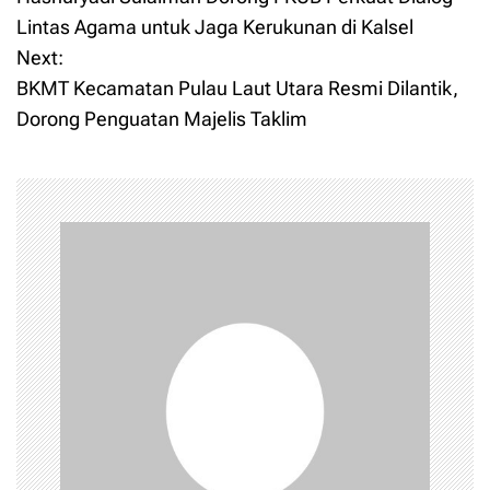
o
Lintas Agama untuk Jaga Kerukunan di Kalsel
Next:
s
BKMT Kecamatan Pulau Laut Utara Resmi Dilantik,
t
Dorong Penguatan Majelis Taklim
n
a
v
i
g
a
t