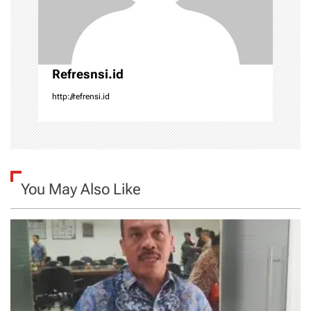
i
o
n
Refresnsi.id
http://refrensi.id
You May Also Like