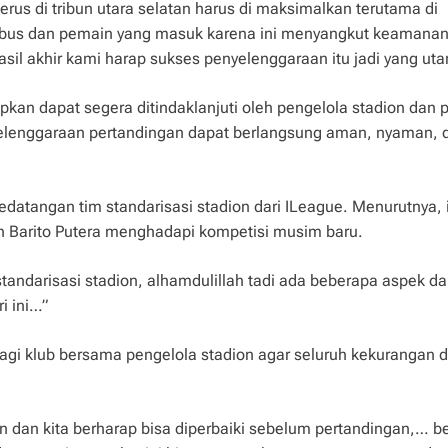
us di tribun utara selatan harus di maksimalkan terutama di
r bus dan pemain yang masuk karena ini menyangkut keamanan,
asil akhir kami harap sukses penyelenggaraan itu jadi yang u
kan dapat segera ditindaklanjuti oleh pengelola stadion dan 
yelenggaraan pertandingan dapat berlangsung aman, nyaman, 
edatangan tim standarisasi stadion dari ILeague. Menurutnya, 
n Barito Putera menghadapi kompetisi musim baru.
standarisasi stadion, alhamdulillah tadi ada beberapa aspek da
i ini…”
bagi klub bersama pengelola stadion agar seluruh kekurangan 
tan dan kita berharap bisa diperbaiki sebelum pertandingan,… b