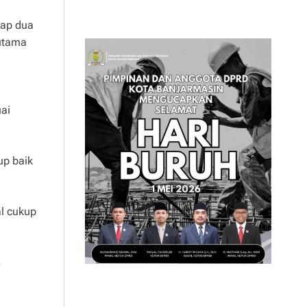
dap dua
 utama
ai
up baik
al cukup
s