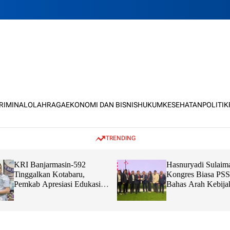
KRIMINAL
OLAHRAGA
EKONOMI DAN BISNIS
HUKUM
KESEHATAN
POLITIK
TRENDING
KRI Banjarmasin-592
Hasnuryadi Sulaim
Tinggalkan Kotabaru,
Kongres Biasa PSS
Pemkab Apresiasi Edukasi
Bahas Arah Kebija
dan Sinergi TNI Bersama
Bola Nasional
Masyarakat