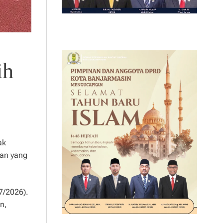
ih
ak
tan yang
7/2026).
n,