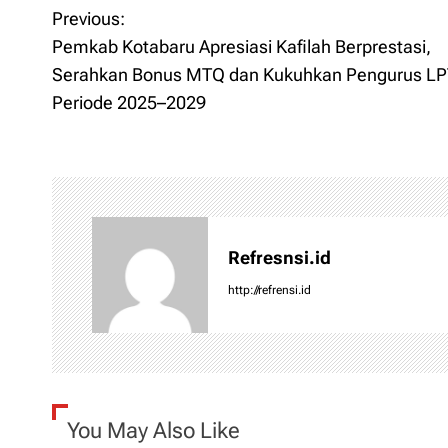
Previous:
P
Pemkab Kotabaru Apresiasi Kafilah Berprestasi,
o
Serahkan Bonus MTQ dan Kukuhkan Pengurus L
Periode 2025–2029
s
t
n
a
Refresnsi.id
v
http://refrensi.id
i
g
a
You May Also Like