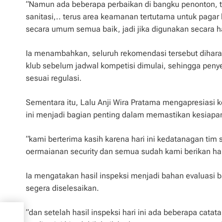
“Namun ada beberapa perbaikan di bangku penonton, ter
sanitasi,.. terus area keamanan tertutama untuk paga
secara umum semua baik, jadi jika digunakan secara h
Ia menambahkan, seluruh rekomendasi tersebut diharap
klub sebelum jadwal kompetisi dimulai, sehingga pen
sesuai regulasi.
Sementara itu, Lalu Anji Wira Pratama mengapresiasi k
ini menjadi bagian penting dalam memastikan kesiapa
“kami berterima kasih karena hari ini kedatanagan tim 
oermaianan security dan semua sudah kami berikan har
Ia mengatakan hasil inspeksi menjadi bahan evaluasi 
segera diselesaikan.
ah
“dan setelah hasil inspeksi hari ini ada beberapa cata
Q dan