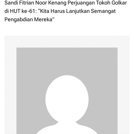
t
Sandi Fitrian Noor Kenang Perjuangan Tokoh Golkar
di HUT ke-61: “Kita Harus Lanjutkan Semangat
n
Pengabdian Mereka”
a
v
i
g
a
t
i
o
n