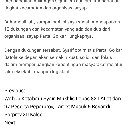
mendapatkan dukungan signifikan dari struktur partai di
tingkat kecamatan dan organisasi sayap.
“Alhamdulillah, sampai hari ini saya sudah mendapatkan
12 dukungan dari kecamatan yang ada dan dua dari
organisasi sayap Partai Golkar,” ungkapnya.
Dengan dukungan tersebut, Syarif optimistis Partai Golkar
Batola ke depan akan semakin kuat, solid, dan fokus
dalam memperjuangkan kepentingan masyarakat melalui
jalur eksekutif maupun legislatif.
Previous:
P
Wabup Kotabaru Syairi Mukhlis Lepas 821 Atlet dan
o
97 Peserta Peparprov, Target Masuk 5 Besar di
Porprov XII Kalsel
s
Next: