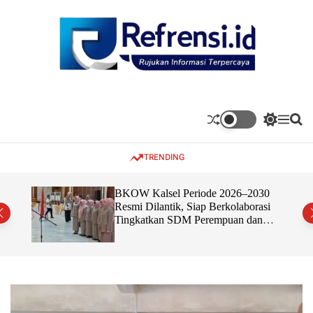
S
k
i
p
t
o
c
o
S
M
S
n
w
e
e
t
i
n
a
TRENDING
t
u
r
e
c
c
n
h
h
t
ganan
BKOW Kalsel Periode 2026–2030
c
Ingin
Resmi Dilantik, Siap Berkolaborasi
o
Tingkatkan SDM Perempuan dan
l
o
Dukung Pembangunan Banua
r
m
o
d
e