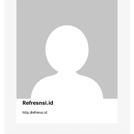
i
g
a
t
i
o
n
Refresnsi.id
http://refrensi.id