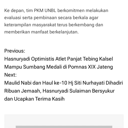
Ke depan, tim PKM UNBL berkomitmen melakukan
evaluasi serta pembinaan secara berkala agar
keterampilan masyarakat terus berkembang dan
memberikan manfaat berkelanjutan.
Previous:
P
Hasnuryadi Optimistis Atlet Panjat Tebing Kalsel
o
Mampu Sumbang Medali di Pomnas XIX Jateng
Next:
s
Maulid Nabi dan Haul ke-10 Hj Siti Nurhayati Dihadiri
t
Ribuan Jemaah, Hasnuryadi Sulaiman Bersyukur
dan Ucapkan Terima Kasih
n
a
v