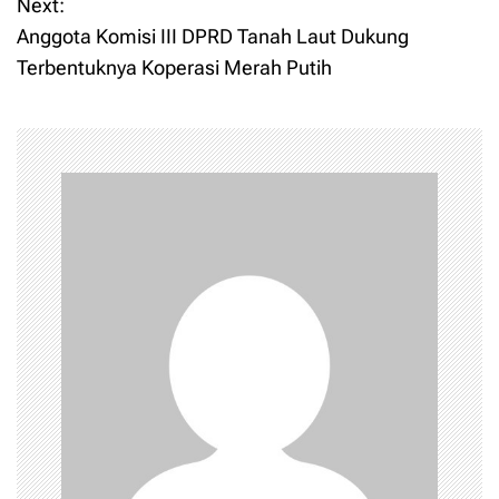
Next:
s
Anggota Komisi III DPRD Tanah Laut Dukung
t
Terbentuknya Koperasi Merah Putih
n
a
v
i
g
a
t
i
o