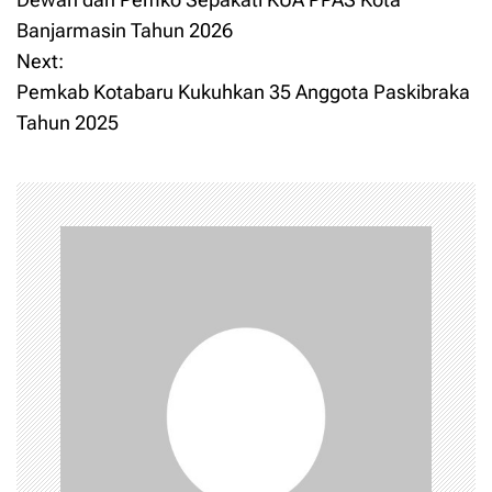
o
Banjarmasin Tahun 2026
Next:
s
Pemkab Kotabaru Kukuhkan 35 Anggota Paskibraka
t
Tahun 2025
n
a
v
i
g
a
t