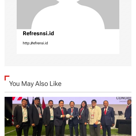
i
o
n
Refresnsi.id
http://refrensi.id
You May Also Like