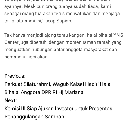
ayahnya. Meskipun orang tuanya sudah tiada, kami
sebagai orang tua akan terus menyatukan dan menjaga
tali silaturahmi ini,” ucap Supian.
Tak hanya menjadi ajang temu kangen, halal bihalal YN’S
Center juga dipenuhi dengan momen ramah tamah yang
menguatkan hubungan antar anggota masyarakat dan
pemangku kebijakan.
Previous:
P
Perkuat Silaturahmi, Wagub Kalsel Hadiri Halal
o
Bihalal Anggota DPR RI Hj Mariana
Next:
s
Komisi III Siap Ajukan Investor untuk Presentasi
t
Penanggulangan Sampah
n