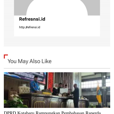
o
Refresnsi.id
n
http://refrensi.id
You May Also Like
DPRD Kotabaru Rampungkan Pembahasan Raperda