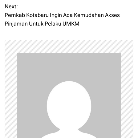
o
Next:
Pemkab Kotabaru Ingin Ada Kemudahan Akses
s
Pinjaman Untuk Pelaku UMKM
t
n
a
v
i
g
a
t
i