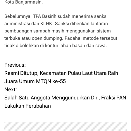
Kota Banjarmasin.
Sebelumnya, TPA Basirih sudah menerima sanksi
administrasi dari KLHK. Sanksi diberikan lantaran
pembuangan sampah masih menggunakan sistem
terbuka atau open dumping. Padahal metode tersebut
tidak dibolehkan di kontur lahan basah dan rawa.
Previous:
P
Resmi Ditutup, Kecamatan Pulau Laut Utara Raih
o
Juara Umum MTQN ke-55
Next:
s
Salah Satu Anggota Menggundurkan Diri, Fraksi PAN
t
Lakukan Perubahan
n
a