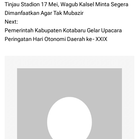
Tinjau Stadion 17 Mei, Wagub Kalsel Minta Segera
o
Dimanfaatkan Agar Tak Mubazir
Next:
s
Pemerintah Kabupaten Kotabaru Gelar Upacara
t
Peringatan Hari Otonomi Daerah ke- XXIX
n
a
v
i
g
a
t