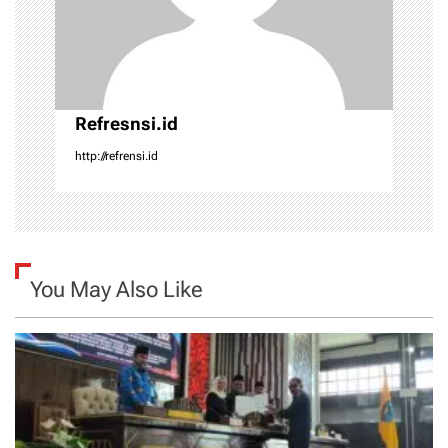
i
o
n
Refresnsi.id
http://refrensi.id
You May Also Like