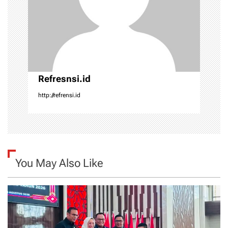
t
i
o
n
Refresnsi.id
http://refrensi.id
You May Also Like