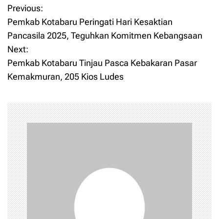
Previous:
P
Pemkab Kotabaru Peringati Hari Kesaktian
o
Pancasila 2025, Teguhkan Komitmen Kebangsaan
Next:
s
Pemkab Kotabaru Tinjau Pasca Kebakaran Pasar
t
Kemakmuran, 205 Kios Ludes
n
a
v
i
g
a