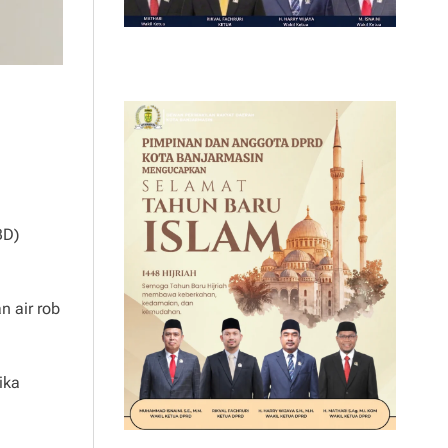
BD)
n air rob
ika