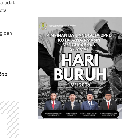
a tidak
gota
ng dan
Rob