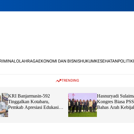
KRIMINAL
OLAHRAGA
EKONOMI DAN BISNIS
HUKUM
KESEHATAN
POLITIK
TRENDING
KRI Banjarmasin-592
Hasnuryadi Sulaim
Tinggalkan Kotabaru,
Kongres Biasa PSS
Pemkab Apresiasi Edukasi
Bahas Arah Kebija
dan Sinergi TNI Bersama
Bola Nasional
Masyarakat