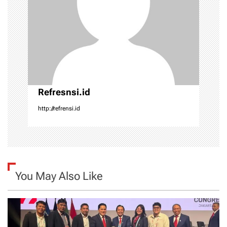
t
i
o
n
Refresnsi.id
http://refrensi.id
You May Also Like