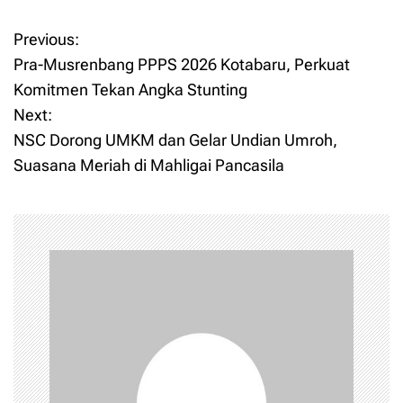
Previous:
P
Pra-Musrenbang PPPS 2026 Kotabaru, Perkuat
o
Komitmen Tekan Angka Stunting
Next:
s
NSC Dorong UMKM dan Gelar Undian Umroh,
t
Suasana Meriah di Mahligai Pancasila
n
a
v
i
g
a