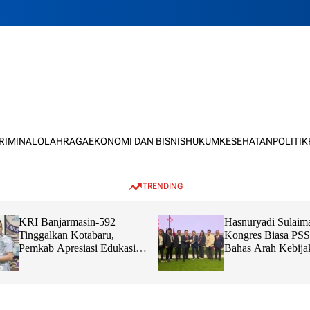
KRIMINAL
OLAHRAGA
EKONOMI DAN BISNIS
HUKUM
KESEHATAN
POLITIK
TRENDING
KRI Banjarmasin-592
Hasnuryadi Sulaim
Tinggalkan Kotabaru,
Kongres Biasa PSS
Pemkab Apresiasi Edukasi
Bahas Arah Kebija
dan Sinergi TNI Bersama
Bola Nasional
Masyarakat