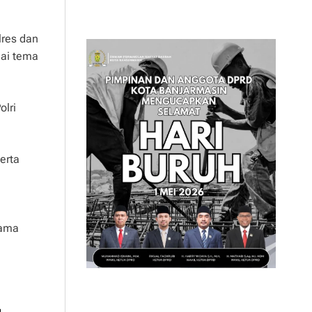
lres dan
uai tema
olri
erta
tama
g