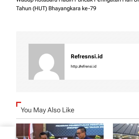
o
Tahun (HUT) Bhayangkara ke-79
s
t
n
Refresnsi.id
a
http://refrensi.id
v
i
g
You May Also Like
a
t
T)