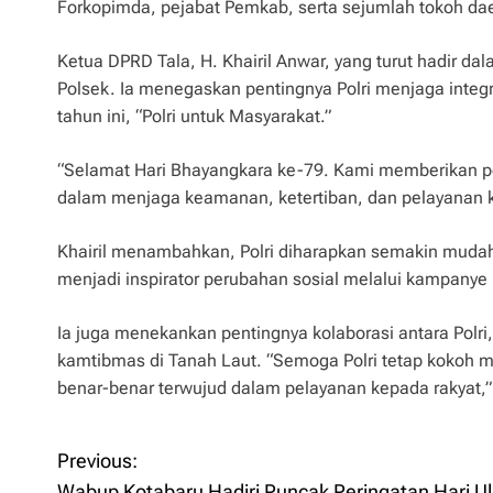
Forkopimda, pejabat Pemkab, serta sejumlah tokoh da
Ketua DPRD Tala, H. Khairil Anwar, yang turut hadir d
Polsek. Ia menegaskan pentingnya Polri menjaga integr
tahun ini, “Polri untuk Masyarakat.”
“Selamat Hari Bhayangkara ke-79. Kami memberikan pen
dalam menjaga keamanan, ketertiban, dan pelayanan k
Khairil menambahkan, Polri diharapkan semakin mudah di
menjadi inspirator perubahan sosial melalui kampanye
Ia juga menekankan pentingnya kolaborasi antara Pol
kamtibmas di Tanah Laut. “Semoga Polri tetap kokoh
benar-benar terwujud dalam pelayanan kepada rakyat,”
Previous:
P
Wabup Kotabaru Hadiri Puncak Peringatan Hari U