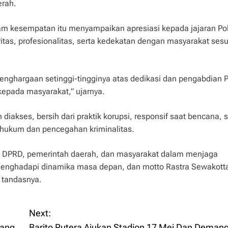
erah.
alam kesempatan itu menyampaikan apresiasi kepada jajaran Po
itas, profesionalitas, serta kedekatan dengan masyarakat ses
ghargaan setinggi-tingginya atas dedikasi dan pengabdian P
epada masyarakat,” ujarnya.
akses, bersih dari praktik korupsi, responsif saat bencana, s
 hukum dan pencegahan kriminalitas.
ri, DPRD, pemerintah daerah, dan masyarakat dalam menjaga
 menghadapi dinamika masa depan, dan motto Rastra Sewakot
 tandasnya.
Next:
lang
Barito Putera Ajukan Stadion 17 Mei Dan Deman