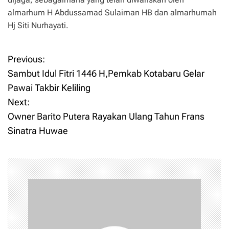
almarhum H Abdussamad Sulaiman HB dan almarhumah
Hj Siti Nurhayati.
Previous:
P
Sambut Idul Fitri 1446 H,Pemkab Kotabaru Gelar
o
Pawai Takbir Keliling
Next:
s
Owner Barito Putera Rayakan Ulang Tahun Frans
t
Sinatra Huwae
n
a
v
i