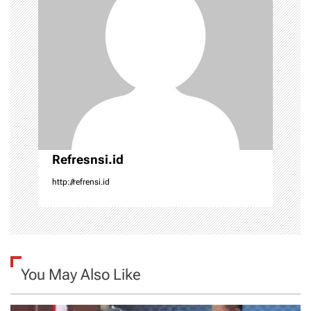
a
t
i
o
n
Refresnsi.id
http://refrensi.id
You May Also Like