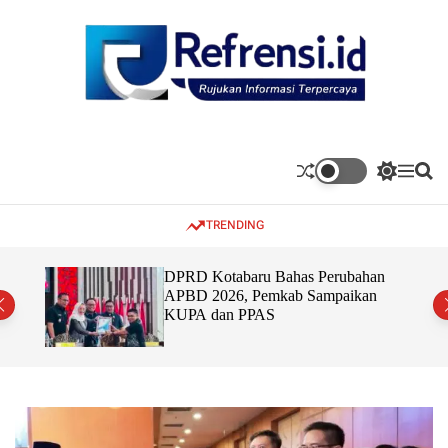
S
k
i
p
t
o
c
o
S
M
S
n
w
e
e
t
i
n
a
TRENDING
t
u
r
e
c
c
n
h
h
t
030
DPRD Kotabaru Bahas Perubahan
c
asi
APBD 2026, Pemkab Sampaikan
o
an
KUPA dan PPAS
l
o
r
m
o
d
e