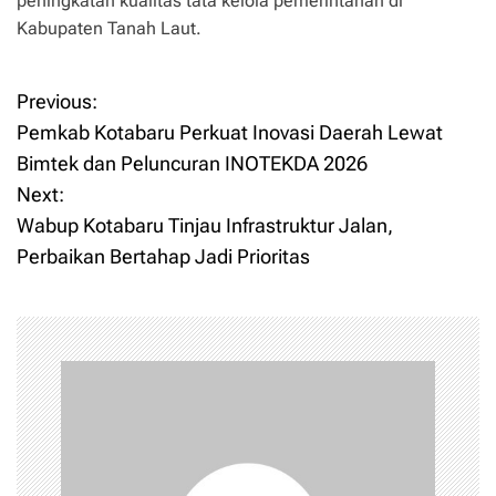
peningkatan kualitas tata kelola pemerintahan di
Kabupaten Tanah Laut.
Previous:
P
Pemkab Kotabaru Perkuat Inovasi Daerah Lewat
o
Bimtek dan Peluncuran INOTEKDA 2026
Next:
s
Wabup Kotabaru Tinjau Infrastruktur Jalan,
t
Perbaikan Bertahap Jadi Prioritas
n
a
v
i
g