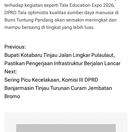
terhadap kegiatan seperti Tala Education Expo 2026,
DPRD Tala optimistis kualitas sumber daya manusia di
Bumi Tuntung Pandang akan semakin meningkat dan
mampu bersaing di tingkat yang lebih luas.
Previous:
P
Bupati Kotabaru Tinjau Jalan Lingkar Pulaulaut,
o
Pastikan Pengerjaan Infrastruktur Berjalan Lancar
Next:
s
Sering Picu Kecelakaan, Komisi III DPRD
t
Banjarmasin Tinjau Turunan Curam Jembatan
Bromo
n
a
v