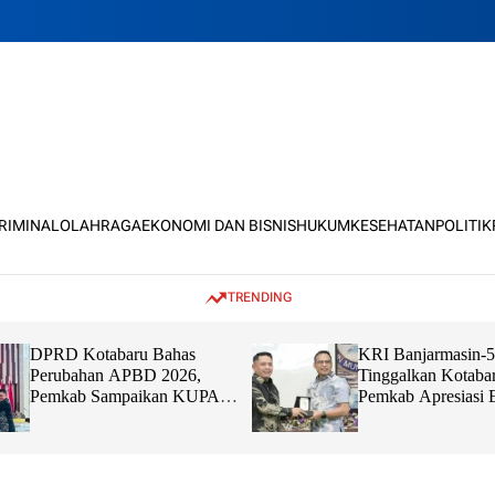
KRIMINAL
OLAHRAGA
EKONOMI DAN BISNIS
HUKUM
KESEHATAN
POLITIK
TRENDING
DPRD Kotabaru Bahas
KRI Banjarmasin-
Perubahan APBD 2026,
Tinggalkan Kotabar
Pemkab Sampaikan KUPA
Pemkab Apresiasi 
dan PPAS
dan Sinergi TNI B
Masyarakat