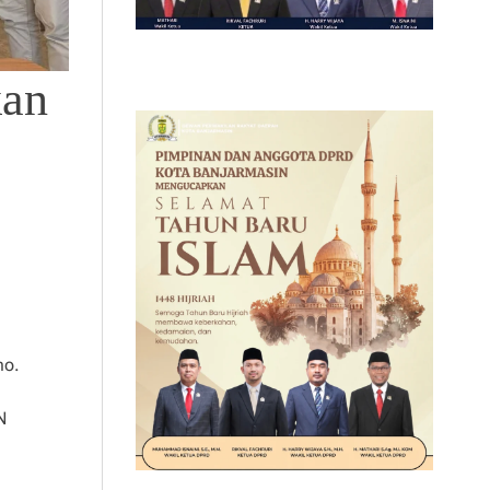
kan
mo.
N