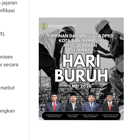
 jajaran
ifikasi
t).
proses
i secara
ersebut
nangkan